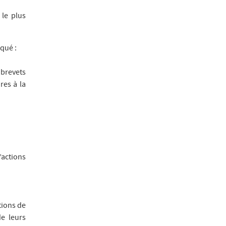
 le plus
qué :
 brevets
res à la
’actions
tions de
de leurs