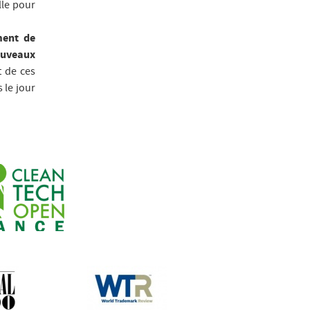
lle pour
ment de
nouveaux
t de ces
 le jour