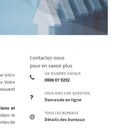
Contactez nous
pour en savoir plus
UN NUMÉRO UNIQUE
une
lettre
0806 07 9292
x. Votre
 peuvent
VOUS AVEZ UNE QUESTION
Demande en ligne
tions et
TOUS LES BUREAUX
 dans le
Détails des bureaux
intes de